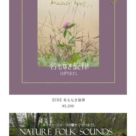
【CD】名もなき旋律
¥2,200