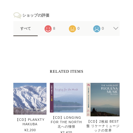
ショップの評価
すべて
8
0
0
RELATED ITEMS
【CD】LONGING
【CD】PLANXTY
【CD】2枚組 BEST
FOR THE NORTH
HAKUBA
盤 リケーナミュージ
北への憧憬
¥2,200
ックの世界
¥2,420