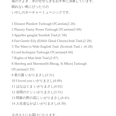
風のそよぎ、水のせせらぎをお手本に演奏しています。
眠れない夜にぴったりの
いやしのネーチャーミュージックです。
1 Eleanor Plunkett Turlough O'Carolan(2:26)
2 Planxty Fanny Power Turlough O'Carolan(3:09)
3 Appelbo ganglat Swedish Trad.(1:58)
4 Fair Gentle Eily (Eibhli Gheal Chiuin) Irish Trad.(2:28)
5 The Water is Wide English Trad. (Scottish Trad.）(4:28)
6 Lord Inchiquin Turlough O'Carolan(4:04)
7 Rights of Man Irish Trad.(2:07)
8 Sheebeg and Sheemor(Si Bheag, Si Mhor) Turlough
O'Carolan(3:35)
9 君の翼 いがりまさし(3:51)
10 I loved you いがりまさし(4:09)
11 はなはぐま いがりまさし(4:02)
12 谷間のケシ いがりまさし(3:51)
13 阿蘇の野の花に いがりまさし(4:41)
14 人生道なかば いがりまさし(4:39)
※ポストにお届けになります。