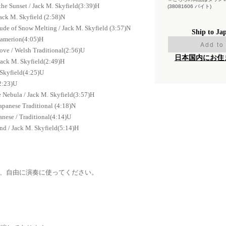
unset / Jack M. Skyfield(3:39)H
(38081606 バイト)
 M. Skyfield (2:58)N
Snow Melting / Jack M. Skyfield (3:57)N
Ship to Ja
merion(4:05)H
Add to 
/ Welsh Traditional(2:56)U
日本国内にお住
ck M. Skyfield(2:49)H
 Skyfield(4:25)U
(2:23)U
ula / Jack M. Skyfield(3:57)H
anese Traditional (4:18)N
ese / Traditional(4:14)U
 / Jack M. Skyfield(5:14)H
、自由に演奏に使ってください。