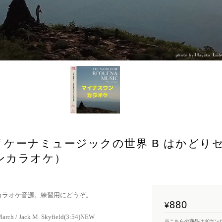
リケーナミュージックの世界 B はかどり
ンカラオケ）
カラオケ音源。練習用にどうぞ。
880
¥
h / Jack M. Skyfield(3:54)NEW
※こちらの商品はダウン