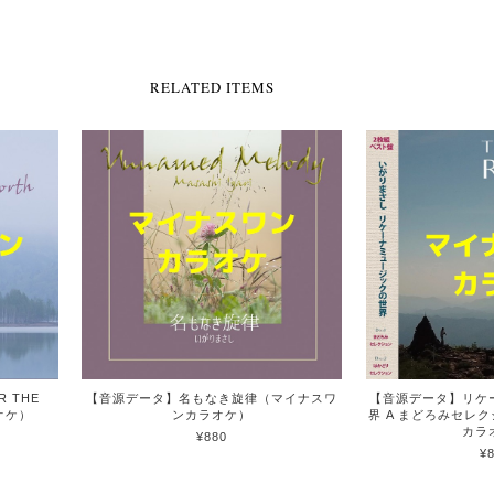
RELATED ITEMS
 THE
【音源データ】名もなき旋律（マイナスワ
【音源データ】リケ
オケ）
ンカラオケ）
界 A まどろみセレ
カラ
¥880
¥