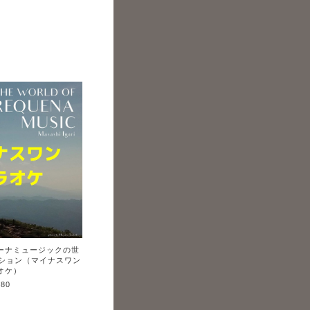
ーナミュージックの世
クション（マイナスワン
オケ）
880