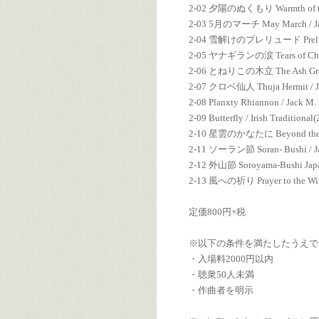
2-02 夕陽のぬくもり Warmth of the S
2-03 5月のマーチ May March / Jack
2-04 雪解けのプレリュード Prelude of 
2-05 ヤナギランの涙 Tears of Cha
2-06 とねりこの木立 The Ash Grove 
2-07 クロベ仙人 Thuja Hermit / Ja
2-08 Planxty Rhiannon / Jack M.
2-09 Butterfly / Irish Traditional
2-10 星雲のかなたに Beyond the Neb
2-11 ソーラン節 Soran- Bushi / Jap
2-12 外山節 Sotoyama-Bushi Japan
2-13 風への祈り Prayer to the Wind
定価800円+税
※以下の条件を満たしたうえで
・入場料2000円以内
・聴衆50人未満
・作曲者を明示