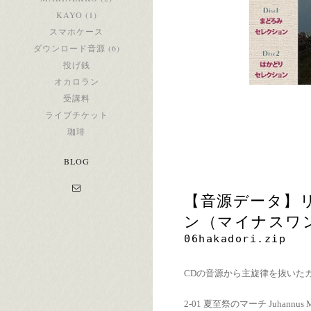
KAYO (1)
スマホケース
ダウンロード音源 (6)
投げ銭
オカロラン
受講料
ライブチケット
珈琲
BLOG
【音源データ】
ン（マイナスワ
06hakadori.zip
CDの音源から主旋律を抜いた
2-01 夏至祭のマーチ Juhannus Marc