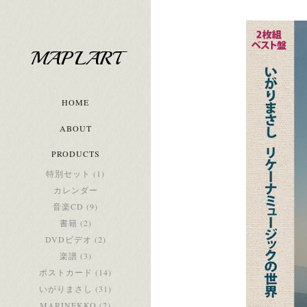
MAPLART
HOME
ABOUT
PRODUCTS
特別セット (1)
カレンダー
音楽CD (9)
書籍 (2)
DVDビデオ (2)
楽譜 (3)
ポストカード (14)
いがりまさし (31)
MARINEKKO (2)