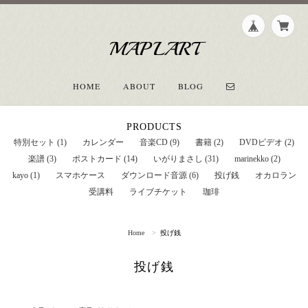
MAPLART
HOME
ABOUT
BLOG
PRODUCTS
特別セット (1)
カレンダー
音楽CD (9)
書籍 (2)
DVDビデオ (2)
楽譜 (3)
ポストカード (14)
いがりまさし (31)
marinekko (2)
kayo (1)
スマホケース
ダウンロード音源 (6)
投げ銭
オカロラン
受講料
ライブチケット
珈琲
Home
投げ銭
投げ銭