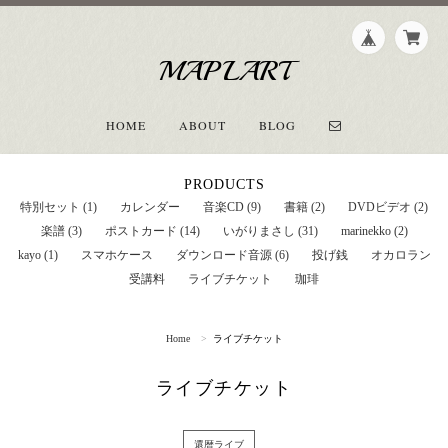
MAPLART
HOME
ABOUT
BLOG
PRODUCTS
特別セット (1)
カレンダー
音楽CD (9)
書籍 (2)
DVDビデオ (2)
楽譜 (3)
ポストカード (14)
いがりまさし (31)
marinekko (2)
kayo (1)
スマホケース
ダウンロード音源 (6)
投げ銭
オカロラン
受講料
ライブチケット
珈琲
Home
ライブチケット
ライブチケット
還暦ライブ