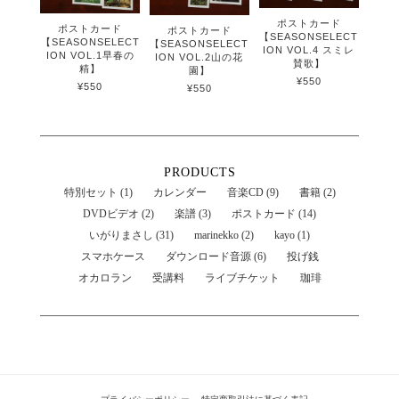
ポストカード
ポストカード
ポストカード
【SEASONSELECT
【SEASONSELECT
【SEASONSELECT
ION VOL.4 スミレ
ION VOL.1早春の
ION VOL.2山の花
賛歌】
精】
園】
¥550
¥550
¥550
PRODUCTS
特別セット (1)
カレンダー
音楽CD (9)
書籍 (2)
DVDビデオ (2)
楽譜 (3)
ポストカード (14)
いがりまさし (31)
marinekko (2)
kayo (1)
スマホケース
ダウンロード音源 (6)
投げ銭
オカロラン
受講料
ライブチケット
珈琲