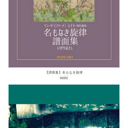
【譜面集】名もなき旋律
¥880