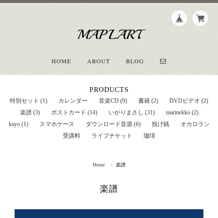
MAPLART
HOME
ABOUT
BLOG
PRODUCTS
特別セット (1)
カレンダー
音楽CD (9)
書籍 (2)
DVDビデオ (2)
楽譜 (3)
ポストカード (14)
いがりまさし (31)
marinekko (2)
kayo (1)
スマホケース
ダウンロード音源 (6)
投げ銭
オカロラン
受講料
ライブチケット
珈琲
Home
楽譜
楽譜