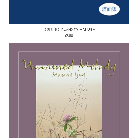
【譜面集】PLANXTY HAKUBA
¥880