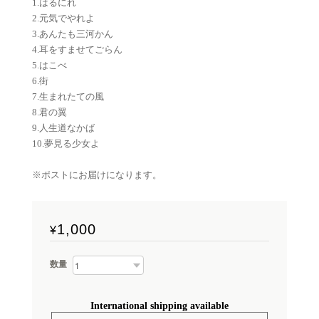
1.はるにれ
2.元気でやれよ
3.あんたも三河かん
4.耳をすませてごらん
5.はこべ
6.街
7.生まれたての風
8.君の翼
9.人生道なかば
10.夢見る少女よ
※ポストにお届けになります。
1,000
¥
数量
International shipping available