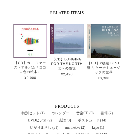
RELATED ITEMS
【CD】LONGING
【CD】カヨ ファー
【CD】2枚組 BEST
FOR THE NORTH
ストアルバム「ココ
盤 リケーナミュージ
北への憧憬
ロ色の絵本」
ックの世界
¥2,420
¥2,000
¥3,300
PRODUCTS
特別セット (1)
カレンダー
音楽CD (9)
書籍 (2)
DVDビデオ (2)
楽譜 (3)
ポストカード (14)
いがりまさし (31)
marinekko (2)
kayo (1)